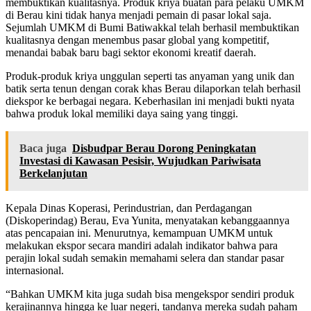
membuktikan kualitasnya. Produk kriya buatan para pelaku UMKM
di Berau kini tidak hanya menjadi pemain di pasar lokal saja.
Sejumlah UMKM di Bumi Batiwakkal telah berhasil membuktikan
kualitasnya dengan menembus pasar global yang kompetitif,
menandai babak baru bagi sektor ekonomi kreatif daerah.
Produk-produk kriya unggulan seperti tas anyaman yang unik dan
batik serta tenun dengan corak khas Berau dilaporkan telah berhasil
diekspor ke berbagai negara. Keberhasilan ini menjadi bukti nyata
bahwa produk lokal memiliki daya saing yang tinggi.
Baca juga
Disbudpar Berau Dorong Peningkatan
Investasi di Kawasan Pesisir, Wujudkan Pariwisata
Berkelanjutan
Kepala Dinas Koperasi, Perindustrian, dan Perdagangan
(Diskoperindag) Berau, Eva Yunita, menyatakan kebanggaannya
atas pencapaian ini. Menurutnya, kemampuan UMKM untuk
melakukan ekspor secara mandiri adalah indikator bahwa para
perajin lokal sudah semakin memahami selera dan standar pasar
internasional.
“Bahkan UMKM kita juga sudah bisa mengekspor sendiri produk
kerajinannya hingga ke luar negeri, tandanya mereka sudah paham