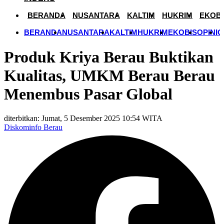
BERANDA
NUSANTARA
KALTIM
HUKRIM
EKOBI
BERANDA
NUSANTARA
KALTIM
HUKRIM
EKOBIS
OPINI
O
Produk Kriya Berau Buktikan
Kualitas, UMKM Berau Berau
Menembus Pasar Global
diterbitkan: Jumat, 5 Desember 2025 10:54 WITA
Diskominfo Berau