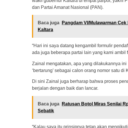
wakil gubernur Kaltara di empat parpol, yakni P
dan Partai Amanat Nasional (PAN).
Baca juga
Pangdam VI/Mulawarman Cek Po
Kaltara
“Hari ini saya datang kengambil formulir pend
ada juga beberapa partai lain yang kami ambil f
Zainal mengatakan, apa yang dilakukannya ini
‘bertarung’ sebagai calon orang nomor satu di K
Di sini Zainal juga berharap bahwa proses pend
berjalan dengan baik dan lancar.
Baca juga
Ratusan Botol Miras Senilai R
Sebatik
“Kalau saya itu prinsipnya tetap akan mengikuti