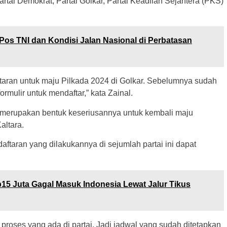
artai Demokrat, Partai Golkar, Partai Keadilan Sejahtera (PKS)
s TNI dan Kondisi Jalan Nasional di Perbatasan
aftaran untuk maju Pilkada 2024 di Golkar. Sebelumnya sudah
ormulir untuk mendaftar,” kata Zainal.
 merupakan bentuk keseriusannya untuk kembali maju
altara.
aftaran yang dilakukannya di sejumlah partai ini dapat
p15 Juta Gagal Masuk Indonesia Lewat Jalur Tikus
 proses yang ada di partai. Jadi jadwal yang sudah ditetapkan