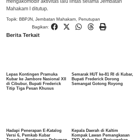
mengakomodir aktivitas lalu lintas selama Jembatan
Mahakam I ditutup.
Topik:
BBPJN
,
Jembatan Mahakam
,
Penutupan
Bagikan:
Berita Terkait
Lepas Kontingen Pramuka
Semarak HUT ke-81 RI di Kubar,
Kubar ke Jambore Nasional XII
Bupati Frederick Dorong
di Cibubur, Bupati Frederick
Semangat Gotong Royong
Titip Tiga Pesan Khusus
Hadapi Penerapan E-Katalog
Kepala Daerah di Kaltim
Versi 6, Pemkab Kubar
Kompak Lawan Pemangkasan
Tegaskan Pentingnya Dokumen
TKD, Kubar Ikut Perjuangkan