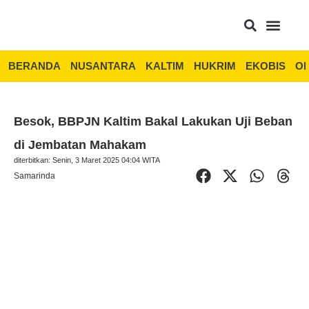
BERANDA
NUSANTARA
KALTIM
HUKRIM
EKOBIS
OP
Besok, BBPJN Kaltim Bakal Lakukan Uji Beban
di Jembatan Mahakam
diterbitkan: Senin, 3 Maret 2025 04:04 WITA
Samarinda