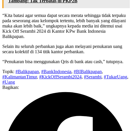
Tambang: Tak Terbatas di PKP2B
“Kita batasi agar semua dapat secara merata sehingga tidak terpaku
pada seseorang atau kelompok tertentu, lebih banyak yang dilayani
maka akan lebih baik,” ungkapnya kepada media ini ditemui usai
Kick Off Serambi 2024 di Kantor KPw Bank Indonesia
Balikpapan.
Selain itu seluruh perbankan juga akan melayani penukaran uang
secara kolektif di 134 titik kantor perbankan.
“Penukaran bisa menggunakan Qris di bank atau cash,” tutupnya.
Topik:
#Balikpapan
,
#BankIndonesia
,
#BIBalikpapan
,
#KalimantanTimur
,
#KickOffSerambi2024
,
#Serambi
,
#TukarUang
,
#Uang
Bagikan: