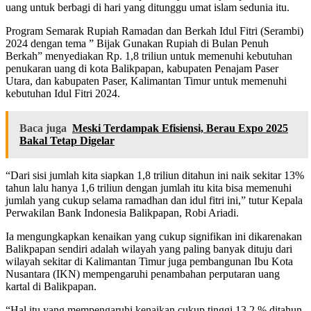
uang untuk berbagi di hari yang ditunggu umat islam sedunia itu.
Program Semarak Rupiah Ramadan dan Berkah Idul Fitri (Serambi)
2024 dengan tema ” Bijak Gunakan Rupiah di Bulan Penuh
Berkah” menyediakan Rp. 1,8 triliun untuk memenuhi kebutuhan
penukaran uang di kota Balikpapan, kabupaten Penajam Paser
Utara, dan kabupaten Paser, Kalimantan Timur untuk memenuhi
kebutuhan Idul Fitri 2024.
Baca juga
Meski Terdampak Efisiensi, Berau Expo 2025
Bakal Tetap Digelar
“Dari sisi jumlah kita siapkan 1,8 triliun ditahun ini naik sekitar 13%
tahun lalu hanya 1,6 triliun dengan jumlah itu kita bisa memenuhi
jumlah yang cukup selama ramadhan dan idul fitri ini,” tutur Kepala
Perwakilan Bank Indonesia Balikpapan, Robi Ariadi.
Ia mengungkapkan kenaikan yang cukup signifikan ini dikarenakan
Balikpapan sendiri adalah wilayah yang paling banyak dituju dari
wilayah sekitar di Kalimantan Timur juga pembangunan Ibu Kota
Nusantara (IKN) mempengaruhi penambahan perputaran uang
kartal di Balikpapan.
“Hal itu yang mempengaruhi kenaikan cukup tinggi 13,2 % ditahun