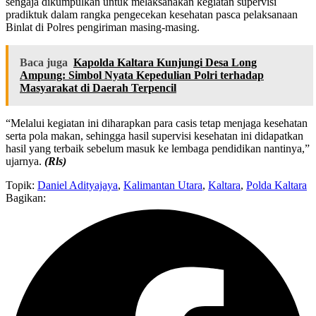
sengaja dikumpulkan untuk melaksanakan kegiatan supervisi
pradiktuk dalam rangka pengecekan kesehatan pasca pelaksanaan
Binlat di Polres pengiriman masing-masing.
Baca juga
Kapolda Kaltara Kunjungi Desa Long
Ampung: Simbol Nyata Kepedulian Polri terhadap
Masyarakat di Daerah Terpencil
“Melalui kegiatan ini diharapkan para casis tetap menjaga kesehatan
serta pola makan, sehingga hasil supervisi kesehatan ini didapatkan
hasil yang terbaik sebelum masuk ke lembaga pendidikan nantinya,”
ujarnya.
(Rls)
Topik:
Daniel Adityajaya
,
Kalimantan Utara
,
Kaltara
,
Polda Kaltara
Bagikan: