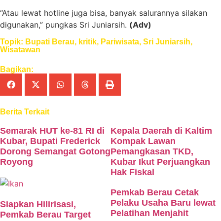
“Atau lewat hotline juga bisa, banyak salurannya silakan
digunakan,” pungkas Sri Juniarsih.
(Adv)
Topik:
Bupati Berau
,
kritik
,
Pariwisata
,
Sri Juniarsih
,
Wisatawan
Bagikan:
Berita Terkait
Semarak HUT ke-81 RI di
Kepala Daerah di Kaltim
Kubar, Bupati Frederick
Kompak Lawan
Dorong Semangat Gotong
Pemangkasan TKD,
Royong
Kubar Ikut Perjuangkan
Hak Fiskal
Pemkab Berau Cetak
Pelaku Usaha Baru lewat
Siapkan Hilirisasi,
Pelatihan Menjahit
Pemkab Berau Target