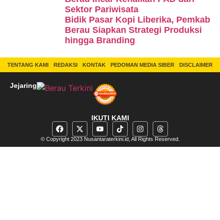
Sektor Pariwisata
Bidik Pasar Kopi Liberika, Pemkab
Berau Siapkan Strategi Produksi
hingga Branding
TENTANG KAMI
REDAKSI
KONTAK
PEDOMAN MEDIA SIBER
DISCLAIMER
Jejaring
IKUTI KAMI
© Copyright 2023 Nusantaraterkini.id, All Rights Reserved.