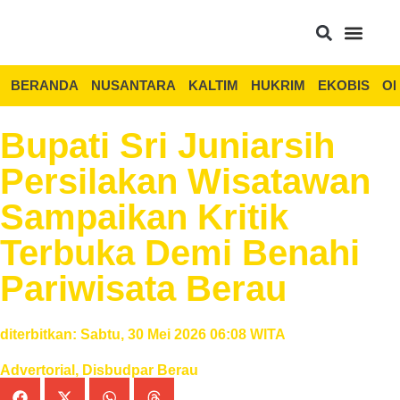
BERANDA
NUSANTARA
KALTIM
HUKRIM
EKOBIS
OP
Bupati Sri Juniarsih
Persilakan Wisatawan
Sampaikan Kritik
Terbuka Demi Benahi
Pariwisata Berau
diterbitkan: Sabtu, 30 Mei 2026 06:08 WITA
Advertorial
,
Disbudpar Berau