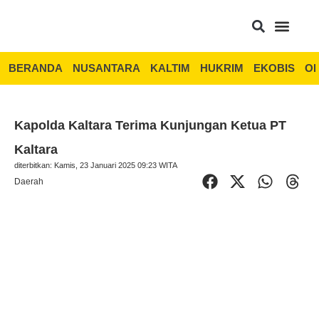
BERANDA
NUSANTARA
KALTIM
HUKRIM
EKOBIS
OP
Kapolda Kaltara Terima Kunjungan Ketua PT
Kaltara
diterbitkan: Kamis, 23 Januari 2025 09:23 WITA
Daerah