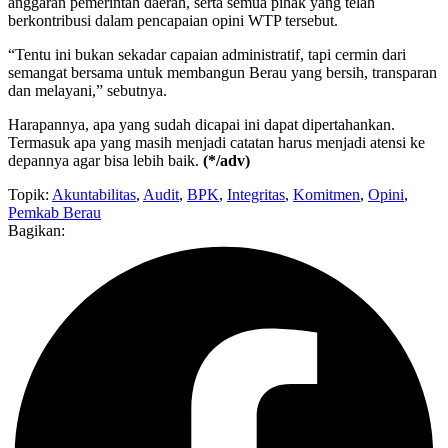
anggaran pemerintah daerah, serta semua pihak yang telah
berkontribusi dalam pencapaian opini WTP tersebut.
“Tentu ini bukan sekadar capaian administratif, tapi cermin dari
semangat bersama untuk membangun Berau yang bersih, transparan
dan melayani,” sebutnya.
Harapannya, apa yang sudah dicapai ini dapat dipertahankan.
Termasuk apa yang masih menjadi catatan harus menjadi atensi ke
depannya agar bisa lebih baik.
(*/adv)
Topik:
Akuntabilitas
,
Audit
,
BPK
,
Integritas
,
Komitmen
,
Opini
,
Pemkab Berau
Bagikan: