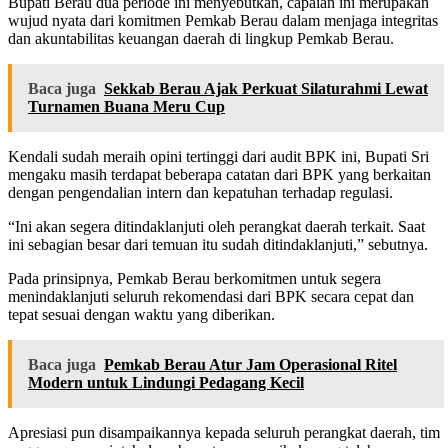
Bupati Berau dua periode ini menyebutkan, capaian ini merupakan
wujud nyata dari komitmen Pemkab Berau dalam menjaga integritas
dan akuntabilitas keuangan daerah di lingkup Pemkab Berau.
Baca juga
Sekkab Berau Ajak Perkuat Silaturahmi Lewat
Turnamen Buana Meru Cup
Kendali sudah meraih opini tertinggi dari audit BPK ini, Bupati Sri
mengaku masih terdapat beberapa catatan dari BPK yang berkaitan
dengan pengendalian intern dan kepatuhan terhadap regulasi.
“Ini akan segera ditindaklanjuti oleh perangkat daerah terkait. Saat
ini sebagian besar dari temuan itu sudah ditindaklanjuti,” sebutnya.
Pada prinsipnya, Pemkab Berau berkomitmen untuk segera
menindaklanjuti seluruh rekomendasi dari BPK secara cepat dan
tepat sesuai dengan waktu yang diberikan.
Baca juga
Pemkab Berau Atur Jam Operasional Ritel
Modern untuk Lindungi Pedagang Kecil
Apresiasi pun disampaikannya kepada seluruh perangkat daerah, tim