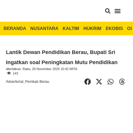
BERANDA
NUSANTARA
KALTIM
HUKRIM
EKOBIS
OP
Lantik Dewan Pendidikan Berau, Bupati Sri
Ingatkan soal Peningkatan Mutu Pendidikan
diterbitkan: Rabu, 26 November 2025 10:42 WITA
143
Advertorial
,
Pemkab Berau