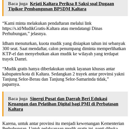
Baca juga
Kejati Kaltara Periksa 8 Saksi soal Dugaan
Tipikor Pembangunan BPSDM Kaltara
“Kami minta melakukan pendaftaran melalui link
https://s.id/MudikGratis-Kaltara atau mendatangi Dinas
Perhubungan,” jelasnya.
Idham menuturkan, kuota mudik yang disiapkan tahun ini sebanyak
300 seat. Saat mendaftar, calon penumpang diminta memperlihatkan
KTP-el dan menyebutkan akan mudik ke wilayah yang terdapat
trayek Damri.
“Mudik gratis hanya diberlakukan untuk layanan khusus antar
kabupaten/kota di Kaltara. Sedangkan 2 trayek antar provinsi yakni
Tanjung Selor-Berau dan Tanjung Selor-Samarinda tidak,”
paparnya.
Baca juga
Sinergi Pusat dan Daerah Beri Edukasi
Keuangan dan Pelatihan Digital bagi PMI di Perbatasan
Kaltara
Karena, untuk antar provinsi itu menjadi kewenangan Kementerian
Perhubungan. Untuk pelaksanaan mudik gratis ini, nanti dibuka