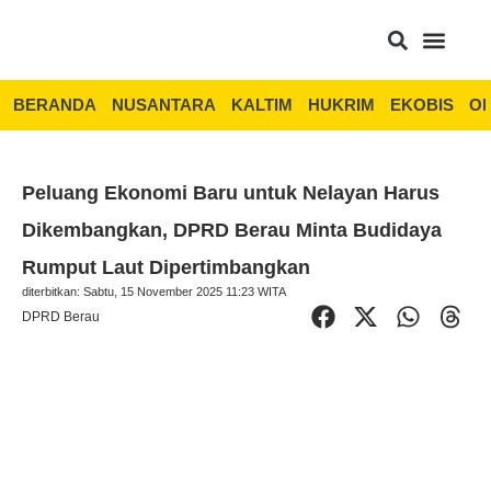
BERANDA
NUSANTARA
KALTIM
HUKRIM
EKOBIS
OP
Peluang Ekonomi Baru untuk Nelayan Harus
Dikembangkan, DPRD Berau Minta Budidaya
Rumput Laut Dipertimbangkan
diterbitkan: Sabtu, 15 November 2025 11:23 WITA
DPRD Berau