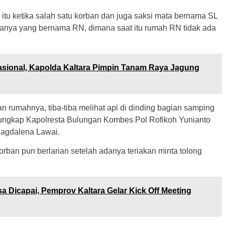
 itu ketika salah satu korban dan juga saksi mata bernama SL
gganya yang bernama RN, dimana saat itu rumah RN tidak ada
ional, Kapolda Kaltara Pimpin Tanam Raya Jagung
n rumahnya, tiba-tiba melihat api di dinding bagian samping
ungkap Kapolresta Bulungan Kombes Pol Rofikoh Yunianto
Magdalena Lawai.
rban pun berlarian setelah adanya teriakan minta tolong
sa Dicapai, Pemprov Kaltara Gelar Kick Off Meeting