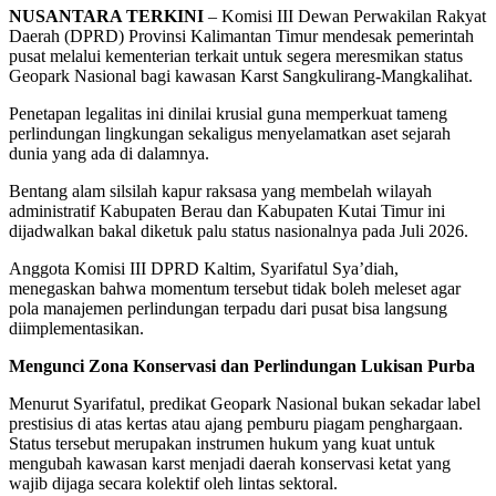
NUSANTARA TERKINI
– Komisi III Dewan Perwakilan Rakyat
Daerah (DPRD) Provinsi Kalimantan Timur mendesak pemerintah
pusat melalui kementerian terkait untuk segera meresmikan status
Geopark Nasional bagi kawasan Karst Sangkulirang-Mangkalihat.
Penetapan legalitas ini dinilai krusial guna memperkuat tameng
perlindungan lingkungan sekaligus menyelamatkan aset sejarah
dunia yang ada di dalamnya.
Bentang alam silsilah kapur raksasa yang membelah wilayah
administratif Kabupaten Berau dan Kabupaten Kutai Timur ini
dijadwalkan bakal diketuk palu status nasionalnya pada Juli 2026.
Anggota Komisi III DPRD Kaltim, Syarifatul Sya’diah,
menegaskan bahwa momentum tersebut tidak boleh meleset agar
pola manajemen perlindungan terpadu dari pusat bisa langsung
diimplementasikan.
Mengunci Zona Konservasi dan Perlindungan Lukisan Purba
Menurut Syarifatul, predikat Geopark Nasional bukan sekadar label
prestisius di atas kertas atau ajang pemburu piagam penghargaan.
Status tersebut merupakan instrumen hukum yang kuat untuk
mengubah kawasan karst menjadi daerah konservasi ketat yang
wajib dijaga secara kolektif oleh lintas sektoral.