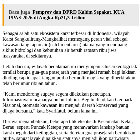
Baca juga
Pemprov dan DPRD Kaltim Sepakat, KUA
PPAS 2026 di Angka Rp21,3 Triliun
Sebagai salah satu ekosistem karst terbesar di Indonesia, wilayah
Karst Sangkulirang-Mangkalihat memegang peran vital sebagai
kawasan tangkapan air (catchment area) utama yang menopang
siklus hidrologi dan kebutuhan air bersih ratusan ribu jiwa
masyarakat di sekitarnya.
Lebih dari itu, wilayah pedalaman ini menyimpan situs arkeologi tak
ternilai berupa gua-gua prasejarah yang menjadi rumah bagi lukisan
dinding cap telapak tangan purba bermotif magis yang diperkirakan
telah berumur ribuan tahun.
“Kami mendorong supaya segera dilakukan penetapan.
Informasinya rencananya bulan Juli ini. Begitu dijadikan Geopark
Nasional, otomatis kawasan itu menjadi daerah konservasi yang
dijaga bersama,” kata Syarifatul, belum lama ini.
Dirinya menambahkan, beberapa titik eksotis di Kecamatan Kelai,
Berau, seperti Puncak Ketepu yang menawarkan lanskap batuan
karst megah dari ketinggian, serta deretan gua prasejarah berlukisan
purba, sangat layak dinaikkan statusnya menjadi ikon pariwisata