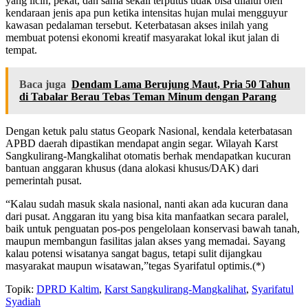
yang licin, pekat, dan sama sekali terputus tidak bisa dilalui oleh
kendaraan jenis apa pun ketika intensitas hujan mulai mengguyur
kawasan pedalaman tersebut. Keterbatasan akses inilah yang
membuat potensi ekonomi kreatif masyarakat lokal ikut jalan di
tempat.
Baca juga
Dendam Lama Berujung Maut, Pria 50 Tahun
di Tabalar Berau Tebas Teman Minum dengan Parang
Dengan ketuk palu status Geopark Nasional, kendala keterbatasan
APBD daerah dipastikan mendapat angin segar. Wilayah Karst
Sangkulirang-Mangkalihat otomatis berhak mendapatkan kucuran
bantuan anggaran khusus (dana alokasi khusus/DAK) dari
pemerintah pusat.
“Kalau sudah masuk skala nasional, nanti akan ada kucuran dana
dari pusat. Anggaran itu yang bisa kita manfaatkan secara paralel,
baik untuk penguatan pos-pos pengelolaan konservasi bawah tanah,
maupun membangun fasilitas jalan akses yang memadai. Sayang
kalau potensi wisatanya sangat bagus, tetapi sulit dijangkau
masyarakat maupun wisatawan,”tegas Syarifatul optimis.(*)
Topik:
DPRD Kaltim
,
Karst Sangkulirang-Mangkalihat
,
Syarifatul
Syadiah