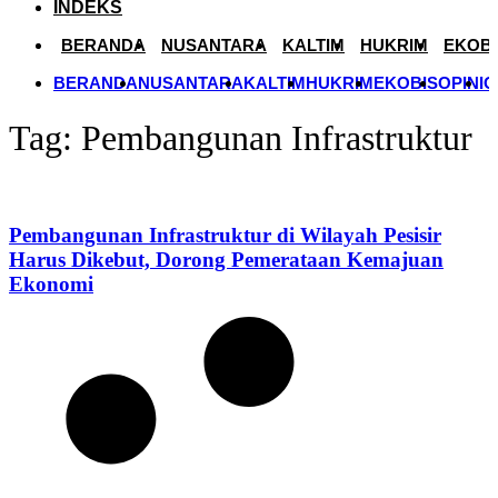
INDEKS
BERANDA
NUSANTARA
KALTIM
HUKRIM
EKOBI
BERANDA
NUSANTARA
KALTIM
HUKRIM
EKOBIS
OPINI
O
Tag: Pembangunan Infrastruktur
Pembangunan Infrastruktur di Wilayah Pesisir
Harus Dikebut, Dorong Pemerataan Kemajuan
Ekonomi