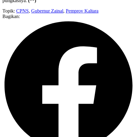
pungkasnya.
(**)
Topik:
CPNS
,
Gubernur Zainal
,
Pemprov Kaltara
Bagikan: