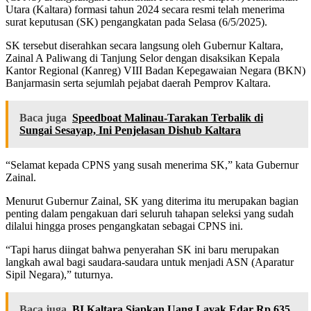
Utara (Kaltara) formasi tahun 2024 secara resmi telah menerima
surat keputusan (SK) pengangkatan pada Selasa (6/5/2025).
SK tersebut diserahkan secara langsung oleh Gubernur Kaltara,
Zainal A Paliwang di Tanjung Selor dengan disaksikan Kepala
Kantor Regional (Kanreg) VIII Badan Kepegawaian Negara (BKN)
Banjarmasin serta sejumlah pejabat daerah Pemprov Kaltara.
Baca juga
Speedboat Malinau-Tarakan Terbalik di
Sungai Sesayap, Ini Penjelasan Dishub Kaltara
“Selamat kepada CPNS yang susah menerima SK,” kata Gubernur
Zainal.
Menurut Gubernur Zainal, SK yang diterima itu merupakan bagian
penting dalam pengakuan dari seluruh tahapan seleksi yang sudah
dilalui hingga proses pengangkatan sebagai CPNS ini.
“Tapi harus diingat bahwa penyerahan SK ini baru merupakan
langkah awal bagi saudara-saudara untuk menjadi ASN (Aparatur
Sipil Negara),” tuturnya.
Baca juga
BI Kaltara Siapkan Uang Layak Edar Rp 635