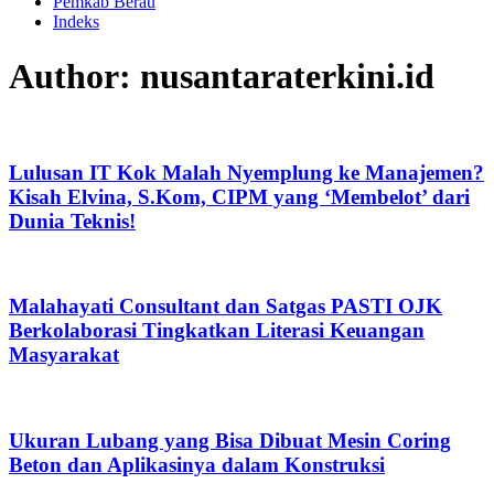
Pemkab Berau
Indeks
Author:
nusantaraterkini.id
Lulusan IT Kok Malah Nyemplung ke Manajemen?
Kisah Elvina, S.Kom, CIPM yang ‘Membelot’ dari
Dunia Teknis!
Malahayati Consultant dan Satgas PASTI OJK
Berkolaborasi Tingkatkan Literasi Keuangan
Masyarakat
Ukuran Lubang yang Bisa Dibuat Mesin Coring
Beton dan Aplikasinya dalam Konstruksi