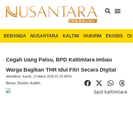
BERANDA
NUSANTARA
KALTIM
HUKRIM
EKOBIS
OP
Cegah Uang Palsu, BPD Kaltimtara Imbau
Warga Bagikan THR Idul Fitri Secara Digital
diterbitkan: Kamis, 13 Maret 2025 01:33 WITA
Berau
,
Ekobis
,
Kaltim