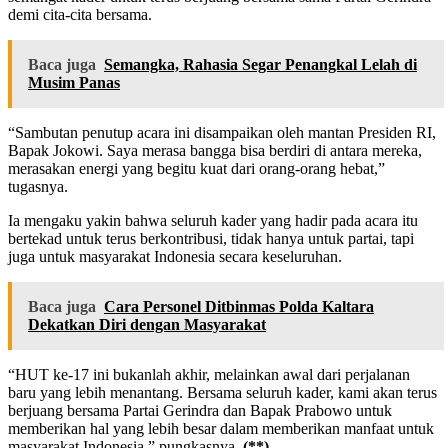
demi cita-cita bersama.
Baca juga
Semangka, Rahasia Segar Penangkal Lelah di
Musim Panas
“Sambutan penutup acara ini disampaikan oleh mantan Presiden RI,
Bapak Jokowi. Saya merasa bangga bisa berdiri di antara mereka,
merasakan energi yang begitu kuat dari orang-orang hebat,”
tugasnya.
Ia mengaku yakin bahwa seluruh kader yang hadir pada acara itu
bertekad untuk terus berkontribusi, tidak hanya untuk partai, tapi
juga untuk masyarakat Indonesia secara keseluruhan.
Baca juga
Cara Personel Ditbinmas Polda Kaltara
Dekatkan Diri dengan Masyarakat
“HUT ke-17 ini bukanlah akhir, melainkan awal dari perjalanan
baru yang lebih menantang. Bersama seluruh kader, kami akan terus
berjuang bersama Partai Gerindra dan Bapak Prabowo untuk
memberikan hal yang lebih besar dalam memberikan manfaat untuk
masyarakat Indonesia,” pungkasnya.
(**)