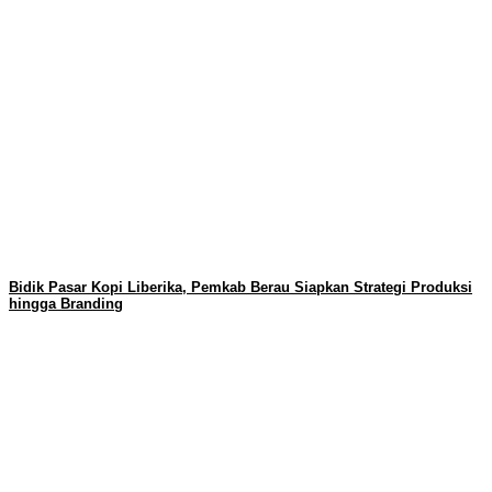
Bidik Pasar Kopi Liberika, Pemkab Berau Siapkan Strategi Produksi
hingga Branding