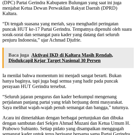
(DPC) Partai Gerindra Kabupaten Bulungan yang saat ini juga
menjabat Ketua Dewan Perwakilan Rakyat Daerah (DPRD)
Kaltara.
“Di tengah suasana yang meriah, saya menghadiri peringatan
puncak HUT ke-17 Partai Gerindra. Tempatnya dipenuhi oleh suara
sorak-sorai dan semangat para kader yang datang dari seluruh
penjuru Indonesia,” ujar Achmad Djufrie.
Baca juga
Aktivasi IKD di Kaltara Masih Rendah,
Disdukcapil Kejar Target Nasional 30 Persen
Ia menilai bahwa momentum ini menjadi sangat berarti. Bukan
hanya baginya, tapi juga bagi semua yang hadir pada puncak
perayaan HUT Gerindra tersebut.
“Seluruh jajaran pengurus dan kader berkumpul mengenang
perjalanan panjang partai yang telah berjuang demi masyarakat.
Saya melihat wajah-wajah penuh semangat dan bangga,” tuturnya.
Acara ini dimeriahkan dengan berbagai pertunjukan dan dibuka
dengan sambutan dari Sekjen Ahmad Muzani dan Ketua Umum H.
Prabowo Subianto. Setiap pidato yang disampaikan menggugah
semangat kader untuk terus berjuang bersama sama Partai Gerindra