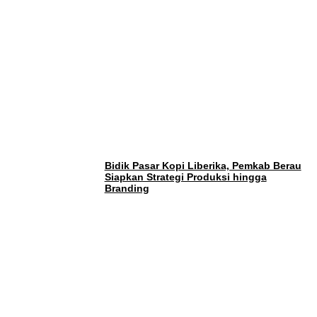
Bidik Pasar Kopi Liberika, Pemkab Berau
Siapkan Strategi Produksi hingga
Branding