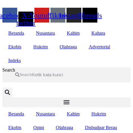
Lewati
ke
acebook
X-
Youtube
Tiktok
Instagram
Threads
konten
twitter
Beranda
Nusantara
Kaltim
Kaltara
Ekobis
Hukrim
Olahraga
Advertorial
Indeks
Search
Search
Beranda
Nusantara
Kaltim
Hukrim
Ekobis
Opini
Olahraga
Disbudpar Berau