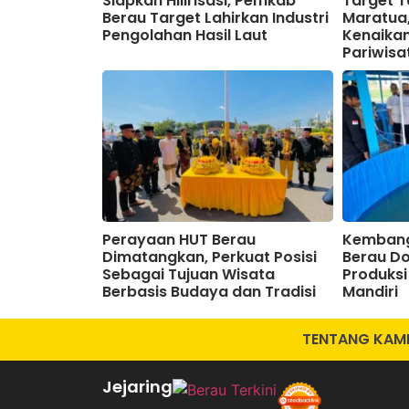
Siapkan Hilirisasi, Pemkab
Target 
Berau Target Lahirkan Industri
Maratua,
Pengolahan Hasil Laut
Kenaikan
Pariwisa
Perayaan HUT Berau
Kembang
Dimatangkan, Perkuat Posisi
Berau D
Sebagai Tujuan Wisata
Produksi
Berbasis Budaya dan Tradisi
Mandiri
TENTANG KAM
Jejaring