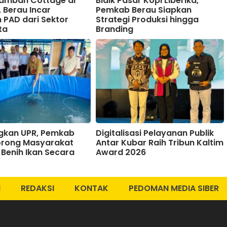
Tambah Cottage di
Bidik Pasar Kopi Liberika,
 Berau Incar
Pemkab Berau Siapkan
 PAD dari Sektor
Strategi Produksi hingga
ta
Branding
kan UPR, Pemkab
Digitalisasi Pelayanan Publik
orong Masyarakat
Antar Kubar Raih Tribun Kaltim
 Benih Ikan Secara
Award 2026
I
REDAKSI
KONTAK
PEDOMAN MEDIA SIBER