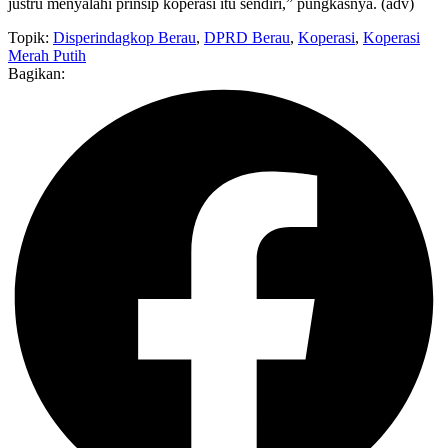
justru menyalahi prinsip koperasi itu sendiri,” pungkasnya. (adv)
Topik:
Disperindagkop Berau
,
DPRD Berau
,
Koperasi
,
Koperasi
Merah Putih
Bagikan: