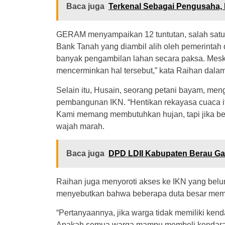
Baca juga
Terkenal Sebagai Pengusaha, 
GERAM menyampaikan 12 tuntutan, salah satun
Bank Tanah yang diambil alih oleh pemerinta
banyak pengambilan lahan secara paksa. Mesk
mencerminkan hal tersebut,” kata Raihan dala
Selain itu, Husain, seorang petani bayam, me
pembangunan IKN. “Hentikan rekayasa cuaca it
Kami memang membutuhkan hujan, tapi jika be
wajah marah.
Baca juga
DPD LDII Kabupaten Berau Ga
Raihan juga menyoroti akses ke IKN yang belum
menyebutkan bahwa beberapa duta besar memil
“Pertanyaannya, jika warga tidak memiliki ken
Apakah semua warga mampu membeli kendaraa