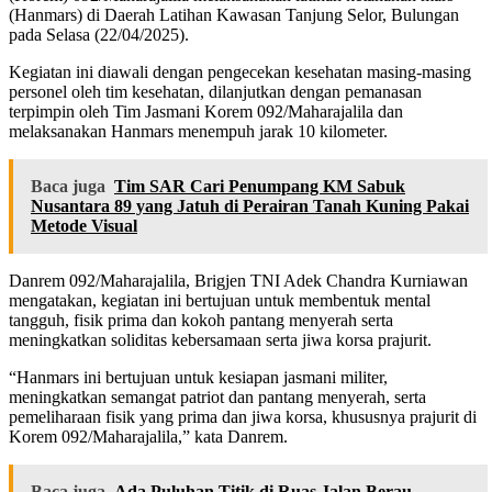
(Hanmars) di Daerah Latihan Kawasan Tanjung Selor, Bulungan
pada Selasa (22/04/2025).
Kegiatan ini diawali dengan pengecekan kesehatan masing-masing
personel oleh tim kesehatan, dilanjutkan dengan pemanasan
terpimpin oleh Tim Jasmani Korem 092/Maharajalila dan
melaksanakan Hanmars menempuh jarak 10 kilometer.
Baca juga
Tim SAR Cari Penumpang KM Sabuk
Nusantara 89 yang Jatuh di Perairan Tanah Kuning Pakai
Metode Visual
Danrem 092/Maharajalila, Brigjen TNI Adek Chandra Kurniawan
mengatakan, kegiatan ini bertujuan untuk membentuk mental
tangguh, fisik prima dan kokoh pantang menyerah serta
meningkatkan soliditas kebersamaan serta jiwa korsa prajurit.
“Hanmars ini bertujuan untuk kesiapan jasmani militer,
meningkatkan semangat patriot dan pantang menyerah, serta
pemeliharaan fisik yang prima dan jiwa korsa, khususnya prajurit di
Korem 092/Maharajalila,” kata Danrem.
Baca juga
Ada Puluhan Titik di Ruas Jalan Berau-