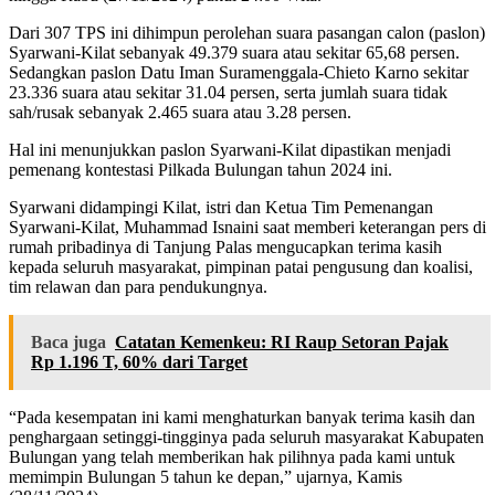
Dari 307 TPS ini dihimpun perolehan suara pasangan calon (paslon)
Syarwani-Kilat sebanyak 49.379 suara atau sekitar 65,68 persen.
Sedangkan paslon Datu Iman Suramenggala-Chieto Karno sekitar
23.336 suara atau sekitar 31.04 persen, serta jumlah suara tidak
sah/rusak sebanyak 2.465 suara atau 3.28 persen.
Hal ini menunjukkan paslon Syarwani-Kilat dipastikan menjadi
pemenang kontestasi Pilkada Bulungan tahun 2024 ini.
Syarwani didampingi Kilat, istri dan Ketua Tim Pemenangan
Syarwani-Kilat, Muhammad Isnaini saat memberi keterangan pers di
rumah pribadinya di Tanjung Palas mengucapkan terima kasih
kepada seluruh masyarakat, pimpinan patai pengusung dan koalisi,
tim relawan dan para pendukungnya.
Baca juga
Catatan Kemenkeu: RI Raup Setoran Pajak
Rp 1.196 T, 60% dari Target
“Pada kesempatan ini kami menghaturkan banyak terima kasih dan
penghargaan setinggi-tingginya pada seluruh masyarakat Kabupaten
Bulungan yang telah memberikan hak pilihnya pada kami untuk
memimpin Bulungan 5 tahun ke depan,” ujarnya, Kamis