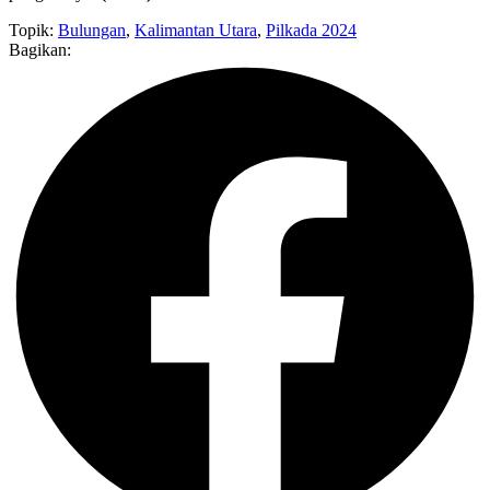
Topik:
Bulungan
,
Kalimantan Utara
,
Pilkada 2024
Bagikan: