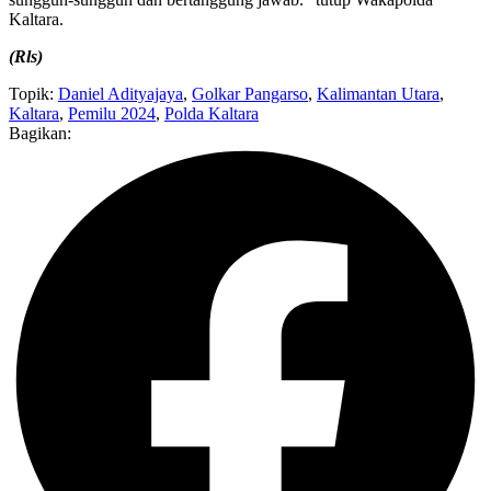
Kaltara.
(Rls)
Topik:
Daniel Adityajaya
,
Golkar Pangarso
,
Kalimantan Utara
,
Kaltara
,
Pemilu 2024
,
Polda Kaltara
Bagikan: