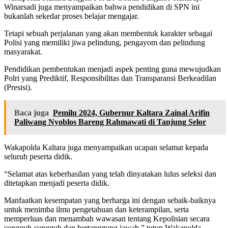
Winarsadi juga menyampaikan bahwa pendidikan di SPN ini
bukanlah sekedar proses belajar mengajar.
Tetapi sebuah perjalanan yang akan membentuk karakter sebagai
Polisi yang memiliki jiwa pelindung, pengayom dan pelindung
masyarakat.
Pendidikan pembentukan menjadi aspek penting guna mewujudkan
Polri yang Prediktif, Responsibilitas dan Transparansi Berkeadilan
(Presisi).
Baca juga
Pemilu 2024, Gubernur Kaltara Zainal Arifin
Paliwang Nyoblos Bareng Rahmawati di Tanjung Selor
Wakapolda Kaltara juga menyampaikan ucapan selamat kepada
seluruh peserta didik.
“Selamat atas keberhasilan yang telah dinyatakan lulus seleksi dan
ditetapkan menjadi peserta didik.
Manfaatkan kesempatan yang berharga ini dengan sebaik-baiknya
untuk menimba ilmu pengetahuan dan keterampilan, serta
memperluas dan menambah wawasan tentang Kepolisian secara
sungguh-sungguh dan bertanggung jawab.” tutup Wakapolda