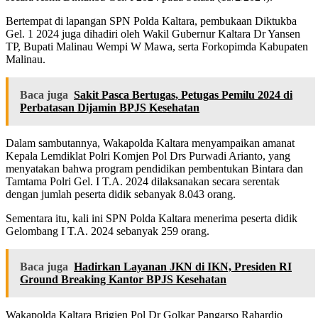
Bertempat di lapangan SPN Polda Kaltara, pembukaan Diktukba
Gel. 1 2024 juga dihadiri oleh Wakil Gubernur Kaltara Dr Yansen
TP, Bupati Malinau Wempi W Mawa, serta Forkopimda Kabupaten
Malinau.
Baca juga
Sakit Pasca Bertugas, Petugas Pemilu 2024 di
Perbatasan Dijamin BPJS Kesehatan
Dalam sambutannya, Wakapolda Kaltara menyampaikan amanat
Kepala Lemdiklat Polri Komjen Pol Drs Purwadi Arianto, yang
menyatakan bahwa program pendidikan pembentukan Bintara dan
Tamtama Polri Gel. I T.A. 2024 dilaksanakan secara serentak
dengan jumlah peserta didik sebanyak 8.043 orang.
Sementara itu, kali ini SPN Polda Kaltara menerima peserta didik
Gelombang I T.A. 2024 sebanyak 259 orang.
Baca juga
Hadirkan Layanan JKN di IKN, Presiden RI
Ground Breaking Kantor BPJS Kesehatan
Wakapolda Kaltara Brigjen Pol Dr Golkar Pangarso Rahardjo