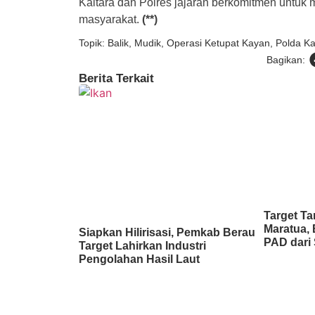
Kaltara dan Polres jajaran berkomitmen untu
masyarakat.
(**)
Topik:
Balik
,
Mudik
,
Operasi Ketupat Kayan
,
Polda Ka
Bagikan:
Berita Terkait
Target Ta
Maratua, 
Siapkan Hilirisasi, Pemkab Berau
PAD dari 
Target Lahirkan Industri
Pengolahan Hasil Laut