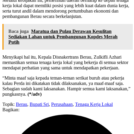
Melalui kebijakan ini, pemerintah daerah berharap ke depan tenaga
kerja lokal dapat memiliki posisi yang lebih kuat dalam dunia kerja,
serta turut andil dalam mendorong pertumbuhan ekonomi dan
pembangunan Berau secara berkelanjutan.
Baca juga
Maratua dan Pulau Derawan Kesulitan
Sediakan Lahan untuk Pembangunan Kopdes Merah
Putih
Menyikapi hal itu, Kepala Disnakertrans Berau, Zulkifli Azhari
memastikan semua tenaga kerja lokal yang bekerja di semua sektor
mendapat perhatian yang sama untuk mendapatkan pekerjaan.
“Minta maaf saja kepada teman-teman serikat buruh atau pekerja
kalau Perda ini dikatakan tidak dilaksanakan, ya maaf-maaf saja.
Sebagian sudah kami laksanakan. Hampir semua kami laksanakan,”
pungkasnya.
(*/adv)
Topik:
Berau
,
Bupati Sri
,
Perusahaan
,
Tenaga Kerja Lokal
Bagikan: