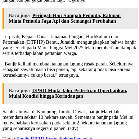
Baca juga
Peringati Hari Sumpah Pemuda, Rahman
Minta Pemuda Jaga Api dan Semangat Perubahan
Terpisah, Kepala Dinas Tanaman Pangan, Hortikultura dan
Peternakan (DTPHP) Berau, Junaidi, mengungkapkan bahwa banjir
yang terjadi pada Maret hingga Mei 2025 telah memberikan dampak
serius terhadap lahan pertanian warga.
“Banjir kali ini membuat tanaman jagung rusak parah. Sebelumnya
sebagian sawah masih bisa panen, tapi sekarang tidak bisa karena
kerusakannya cukup besar,” terangnya.
Baca juga
DPRD Minta Jalur Pedestrian Diperhatikan,
Mulai Kondisi hingga Kerindangan
Salah satunya, di Kampung Tumbit Dayak, banjir Maret lalu
merendam sekitar 10 hektare sawah. Sementara banjir pada Mei ini
menyebabkan kerusakan pada sekitar 2 hektare tanaman jagung
yang seharusnya segera dipanen. (adv)
Topik:
Banjir
,
DPRD Berau
,
Sektor Pertanian