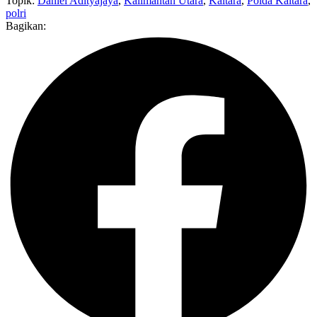
Topik:
Daniel Adityajaya
,
Kalimantan Utara
,
Kaltara
,
Polda Kaltara
,
polri
Bagikan: