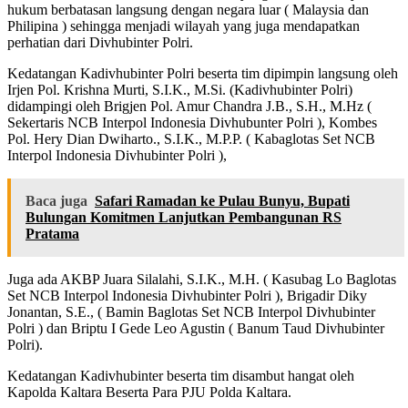
hukum berbatasan langsung dengan negara luar ( Malaysia dan
Philipina ) sehingga menjadi wilayah yang juga mendapatkan
perhatian dari Divhubinter Polri.
Kedatangan Kadivhubinter Polri beserta tim dipimpin langsung oleh
Irjen Pol. Krishna Murti, S.I.K., M.Si. (Kadivhubinter Polri)
didampingi oleh Brigjen Pol. Amur Chandra J.B., S.H., M.Hz (
Sekertaris NCB Interpol Indonesia Divhubunter Polri ), Kombes
Pol. Hery Dian Dwiharto., S.I.K., M.P.P. ( Kabaglotas Set NCB
Interpol Indonesia Divhubinter Polri ),
Baca juga
Safari Ramadan ke Pulau Bunyu, Bupati
Bulungan Komitmen Lanjutkan Pembangunan RS
Pratama
Juga ada AKBP Juara Silalahi, S.I.K., M.H. ( Kasubag Lo Baglotas
Set NCB Interpol Indonesia Divhubinter Polri ), Brigadir Diky
Jonantan, S.E., ( Bamin Baglotas Set NCB Interpol Divhubinter
Polri ) dan Briptu I Gede Leo Agustin ( Banum Taud Divhubinter
Polri).
Kedatangan Kadivhubinter beserta tim disambut hangat oleh
Kapolda Kaltara Beserta Para PJU Polda Kaltara.