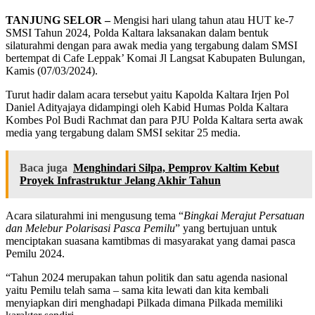
TANJUNG SELOR –
Mengisi hari ulang tahun atau HUT ke-7
SMSI Tahun 2024, Polda Kaltara laksanakan dalam bentuk
silaturahmi dengan para awak media yang tergabung dalam SMSI
bertempat di Cafe Leppak’ Komai Jl Langsat Kabupaten Bulungan,
Kamis (07/03/2024).
Turut hadir dalam acara tersebut yaitu Kapolda Kaltara Irjen Pol
Daniel Adityajaya didampingi oleh Kabid Humas Polda Kaltara
Kombes Pol Budi Rachmat dan para PJU Polda Kaltara serta awak
media yang tergabung dalam SMSI sekitar 25 media.
Baca juga
Menghindari Silpa, Pemprov Kaltim Kebut
Proyek Infrastruktur Jelang Akhir Tahun
Acara silaturahmi ini mengusung tema “
Bingkai Merajut Persatuan
dan Melebur Polarisasi Pasca Pemilu
” yang bertujuan untuk
menciptakan suasana kamtibmas di masyarakat yang damai pasca
Pemilu 2024.
“Tahun 2024 merupakan tahun politik dan satu agenda nasional
yaitu Pemilu telah sama – sama kita lewati dan kita kembali
menyiapkan diri menghadapi Pilkada dimana Pilkada memiliki