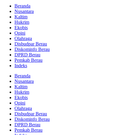
Beranda
Nusantara
Kaltim
Hukrim
Ekobis
Opini
Olahraga
Disbudpar Berau
Diskominfo Berau
DPRD Berau
Pemkab Berau
Indeks
Beranda
Nusantara
Kaltim
Hukrim
Ekobis
Opini
Olahraga
Disbudpar Berau
Diskominfo Berau
DPRD Berau
Pemkab Berau