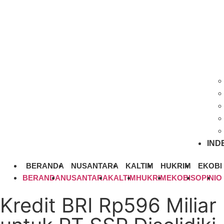
IND
BERANDA
NUSANTARA
KALTIM
HUKRIM
EKOBI
BERANDA
NUSANTARA
KALTIM
HUKRIM
EKOBIS
OPINI
O
Kredit BRI Rp596 Miliar