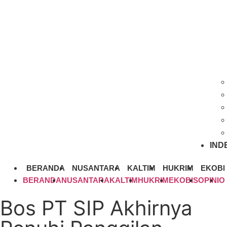
IND
BERANDA
NUSANTARA
KALTIM
HUKRIM
EKOBI
BERANDA
NUSANTARA
KALTIM
HUKRIM
EKOBIS
OPINI
O
Bos PT SIP Akhirnya