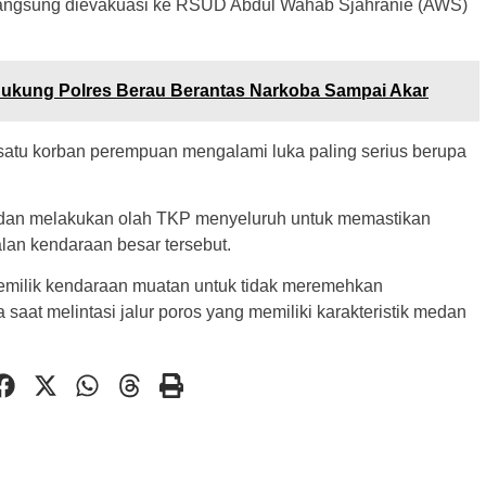
n langsung dievakuasi ke RSUD Abdul Wahab Sjahranie (AWS)
kung Polres Berau Berantas Narkoba Sampai Akar
atu korban perempuan mengalami luka paling serius berupa
r dan melakukan olah TKP menyeluruh untuk memastikan
alan kendaraan besar tersebut.
pemilik kendaraan muatan untuk tidak meremehkan
saat melintasi jalur poros yang memiliki karakteristik medan