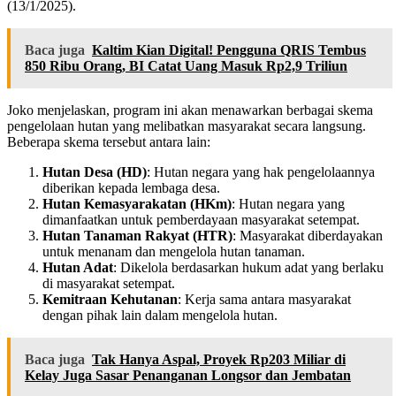
(13/1/2025).
Baca juga
Kaltim Kian Digital! Pengguna QRIS Tembus
850 Ribu Orang, BI Catat Uang Masuk Rp2,9 Triliun
Joko menjelaskan, program ini akan menawarkan berbagai skema
pengelolaan hutan yang melibatkan masyarakat secara langsung.
Beberapa skema tersebut antara lain:
Hutan Desa (HD)
: Hutan negara yang hak pengelolaannya
diberikan kepada lembaga desa.
Hutan Kemasyarakatan (HKm)
: Hutan negara yang
dimanfaatkan untuk pemberdayaan masyarakat setempat.
Hutan Tanaman Rakyat (HTR)
: Masyarakat diberdayakan
untuk menanam dan mengelola hutan tanaman.
Hutan Adat
: Dikelola berdasarkan hukum adat yang berlaku
di masyarakat setempat.
Kemitraan Kehutanan
: Kerja sama antara masyarakat
dengan pihak lain dalam mengelola hutan.
Baca juga
Tak Hanya Aspal, Proyek Rp203 Miliar di
Kelay Juga Sasar Penanganan Longsor dan Jembatan