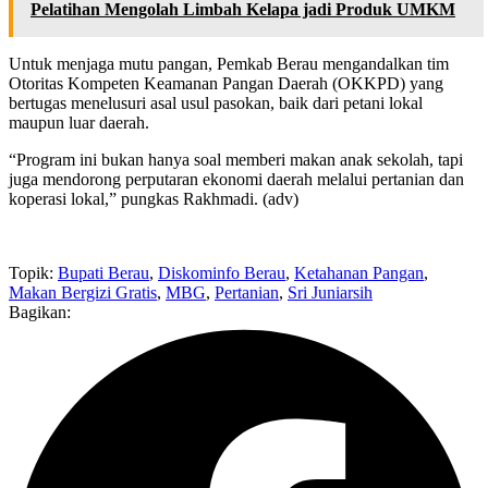
Pelatihan Mengolah Limbah Kelapa jadi Produk UMKM
Untuk menjaga mutu pangan, Pemkab Berau mengandalkan tim
Otoritas Kompeten Keamanan Pangan Daerah (OKKPD) yang
bertugas menelusuri asal usul pasokan, baik dari petani lokal
maupun luar daerah.
“Program ini bukan hanya soal memberi makan anak sekolah, tapi
juga mendorong perputaran ekonomi daerah melalui pertanian dan
koperasi lokal,” pungkas Rakhmadi. (adv)
Topik:
Bupati Berau
,
Diskominfo Berau
,
Ketahanan Pangan
,
Makan Bergizi Gratis
,
MBG
,
Pertanian
,
Sri Juniarsih
Bagikan: