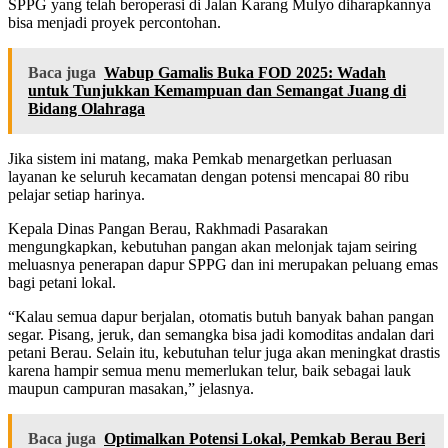
SPPG yang telah beroperasi di Jalan Karang Mulyo diharapkannya
bisa menjadi proyek percontohan.
Baca juga
Wabup Gamalis Buka FOD 2025: Wadah
untuk Tunjukkan Kemampuan dan Semangat Juang di
Bidang Olahraga
Jika sistem ini matang, maka Pemkab menargetkan perluasan
layanan ke seluruh kecamatan dengan potensi mencapai 80 ribu
pelajar setiap harinya.
Kepala Dinas Pangan Berau, Rakhmadi Pasarakan
mengungkapkan, kebutuhan pangan akan melonjak tajam seiring
meluasnya penerapan dapur SPPG dan ini merupakan peluang emas
bagi petani lokal.
“Kalau semua dapur berjalan, otomatis butuh banyak bahan pangan
segar. Pisang, jeruk, dan semangka bisa jadi komoditas andalan dari
petani Berau. Selain itu, kebutuhan telur juga akan meningkat drastis
karena hampir semua menu memerlukan telur, baik sebagai lauk
maupun campuran masakan,” jelasnya.
Baca juga
Optimalkan Potensi Lokal, Pemkab Berau Beri