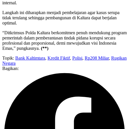
internal.
Langkah ini diharapkan menjadi pembelajaran agar kasus serupa
tidak terulang sehingga pembangunan di Kaltara dapat berjalan
optimal.
“Ditkrimsus Polda Kaltara berkomitmen penuh mendukung program
pemerintah dalam pemberantasan tindak pidana korupsi secara
profesional dan proporsional, demi mewujudkan visi Indonesia
Emas,” pungkasnya.
(**)
Topik:
Bank Kaltimtara
,
Kredit Fiktif
,
Polisi
,
Rp208 Miliar
,
Rugikan
Negara
Bagikan: