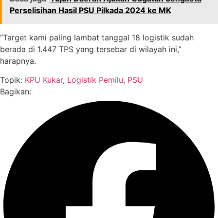
Perselisihan Hasil PSU Pilkada 2024 ke MK
“Target kami paling lambat tanggal 18 logistik sudah
berada di 1.447 TPS yang tersebar di wilayah ini,”
harapnya.
Topik:
KPU Kukar
,
Logistik Pemilu
,
PSU
Bagikan: