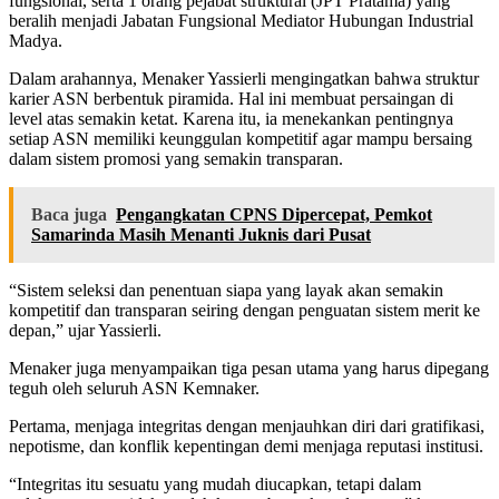
fungsional, serta 1 orang pejabat struktural (JPT Pratama) yang
beralih menjadi Jabatan Fungsional Mediator Hubungan Industrial
Madya.
Dalam arahannya, Menaker Yassierli mengingatkan bahwa struktur
karier ASN berbentuk piramida. Hal ini membuat persaingan di
level atas semakin ketat. Karena itu, ia menekankan pentingnya
setiap ASN memiliki keunggulan kompetitif agar mampu bersaing
dalam sistem promosi yang semakin transparan.
Baca juga
Pengangkatan CPNS Dipercepat, Pemkot
Samarinda Masih Menanti Juknis dari Pusat
“Sistem seleksi dan penentuan siapa yang layak akan semakin
kompetitif dan transparan seiring dengan penguatan sistem merit ke
depan,” ujar Yassierli.
Menaker juga menyampaikan tiga pesan utama yang harus dipegang
teguh oleh seluruh ASN Kemnaker.
Pertama, menjaga integritas dengan menjauhkan diri dari gratifikasi,
nepotisme, dan konflik kepentingan demi menjaga reputasi institusi.
“Integritas itu sesuatu yang mudah diucapkan, tetapi dalam