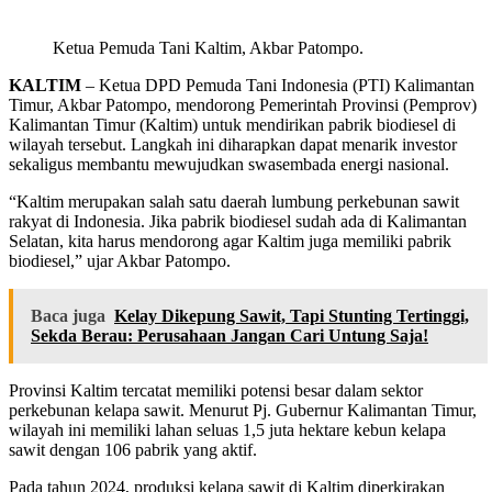
Ketua Pemuda Tani Kaltim, Akbar Patompo.
KALTIM
– Ketua DPD Pemuda Tani Indonesia (PTI) Kalimantan
Timur, Akbar Patompo, mendorong Pemerintah Provinsi (Pemprov)
Kalimantan Timur (Kaltim) untuk mendirikan pabrik biodiesel di
wilayah tersebut. Langkah ini diharapkan dapat menarik investor
sekaligus membantu mewujudkan swasembada energi nasional.
“Kaltim merupakan salah satu daerah lumbung perkebunan sawit
rakyat di Indonesia. Jika pabrik biodiesel sudah ada di Kalimantan
Selatan, kita harus mendorong agar Kaltim juga memiliki pabrik
biodiesel,” ujar Akbar Patompo.
Baca juga
Kelay Dikepung Sawit, Tapi Stunting Tertinggi,
Sekda Berau: Perusahaan Jangan Cari Untung Saja!
Provinsi Kaltim tercatat memiliki potensi besar dalam sektor
perkebunan kelapa sawit. Menurut Pj. Gubernur Kalimantan Timur,
wilayah ini memiliki lahan seluas 1,5 juta hektare kebun kelapa
sawit dengan 106 pabrik yang aktif.
Pada tahun 2024, produksi kelapa sawit di Kaltim diperkirakan