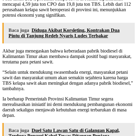
mencapai 4,59 juta ton CPO dan 19,8 juta ton TBS. Lebih dari 112
perusahaan kelapa sawit beroperasi di provinsi ini, menunjukkan
potensi ekonomi yang signifikan.
Baca juga
Diduga Akibat Korsleting, Kontrakan Dua
Pintu di Tanjung Redeb Nyaris Ludes Terbakar
Akbar juga menegaskan bahwa keberadaan pabrik biodiesel di
Kalimantan Timur akan membawa dampak positif bagi masyarakat,
terutama para petani sawit.
“Selain untuk mendukung swasembada energi, masyarakat petani
sawit dan masyarakat umum akan semakin sejahtera karena harga
TBS kelapa sawit akan meningkat dengan adanya pabrik biodiesel,”
tambahnya.
Ia berharap Pemerintah Provinsi Kalimantan Timur segera
merealisasikan inisiatif ini demi mendukung pembangunan ekonomi
daerah sekaligus menjawab kebutuhan energi terbarukan di masa
depan.
Baca juga
Duel Satu Lawan Satu di Galangan Kapal,
Terduga Pencuri Kabel Tewas Ditangan Penjaga