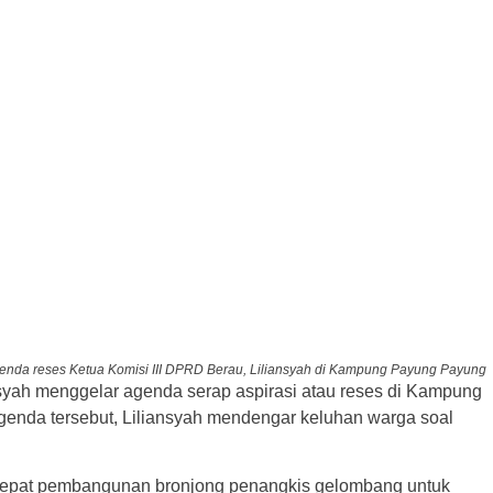
enda reses Ketua Komisi III DPRD Berau, Liliansyah di Kampung Payung Payung
syah menggelar agenda serap aspirasi atau reses di Kampung
nda tersebut, Liliansyah mendengar keluhan warga soal
cepat pembangunan bronjong penangkis gelombang untuk