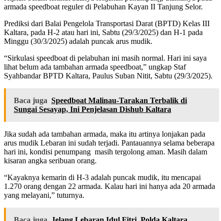
armada speedboat reguler di Pelabuhan Kayan II Tanjung Selor.
Prediksi dari Balai Pengelola Transportasi Darat (BPTD) Kelas III
Kaltara, pada H-2 atau hari ini, Sabtu (29/3/2025) dan H-1 pada
Minggu (30/3/2025) adalah puncak arus mudik.
“Sirkulasi speedboat di pelabuhan ini masih normal. Hari ini saya
lihat belum ada tambahan armada speedboat,” ungkap Staf
Syahbandar BPTD Kaltara, Paulus Suban Nitit, Sabtu (29/3/2025).
Baca juga
Speedboat Malinau-Tarakan Terbalik di
Sungai Sesayap, Ini Penjelasan Dishub Kaltara
Jika sudah ada tambahan armada, maka itu artinya lonjakan pada
arus mudik Lebaran ini sudah terjadi. Pantauannya selama beberapa
hari ini, kondisi penumpang masih tergolong aman. Masih dalam
kisaran angka seribuan orang.
“Kayaknya kemarin di H-3 adalah puncak mudik, itu mencapai
1.270 orang dengan 22 armada. Kalau hari ini hanya ada 20 armada
yang melayani,” tuturnya.
Baca juga
Jelang Lebaran Idul Fitri, Polda Kaltara