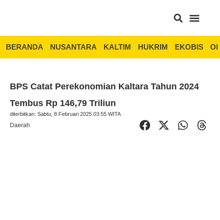
BERANDA
NUSANTARA
KALTIM
HUKRIM
EKOBIS
OP
BPS Catat Perekonomian Kaltara Tahun 2024
Tembus Rp 146,79 Triliun
diterbitkan: Sabtu, 8 Februari 2025 03:55 WITA
Daerah