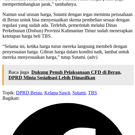
mempertimbangkan jarak,” tambahnya.
Namun soal urusan harga, Sutami dengan tegas meminta perusahaan
di Berau untuk bisa menyesuaikan skema pembelian sesuai dengan
regulasi yang sudah ada. Terlebih, pemerintah melalui Dinas
Perkebunan (Disbun) Provinsi Kalimantan Timur sudah menerapkan
ketetapan harga beli TBS.
“Selama ini, ketika harga turun mereka langsung membeli dengan
penyesuaian harga. Giliran harga dalam kondisi naik, lambat untuk
mereka menyesuaikan harga,” tutup Sutami. (adv)
Baca juga
Dukung Penuh Pelaksanaan CFD di Berau,
DPRD Minta Sosialisasi Lebih Dimasifkan
Topik:
DPRD Berau
,
Kelapa Sawit
,
Sutami
,
TBS
Bagikan: