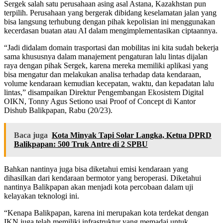
Sergek salah satu perusahaan asing asal Astana, Kazakhstan pun
terpilih. Perusahaan yang bergerak dibidang keselamatan jalan yang
bisa langsung terhubung dengan pihak kepolisian ini menggunakan
kecerdasan buatan atau AI dalam mengimplementasikan ciptaannya.
“Jadi didalam domain trasportasi dan mobilitas ini kita sudah bekerja
sama khususnya dalam manajement pengaturan lalu lintas dijalan
raya dengan pihak Sergek, karena mereka memiliki aplikasi yang
bisa mengatur dan melakukan analisa terhadap data kendaraan,
volume kendaraan kemudian kecepatan, waktu, dan kepadatan lalu
lintas,” disampaikan Direktur Pengembangan Ekosistem Digital
OIKN, Tonny Agus Setiono usai Proof of Concept di Kantor
Dishub Balikpapan, Rabu (20/23).
Baca juga
Kota Minyak Tapi Solar Langka, Ketua DPRD
Balikpapan: 500 Truk Antre di 2 SPBU
Bahkan nantinya juga bisa diketahui emisi kendaraan yang
dihasilkan dari kendaraan bermotor yang beroperasi. Diketahui
nantinya Balikpapan akan menjadi kota percobaan dalam uji
kelayakan teknologi ini.
“Kenapa Balikpapan, karena ini merupakan kota terdekat dengan
IKN juga telah memiliki infrastruktur yang memadai untuk