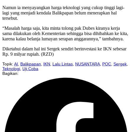
Namun ia menyayangkan harga teknologi yang cukup tinggi lagi-
lagi yang menjadi kendala Balikpapan belum menerapkan hal
tersebut.
“Masalah harga saja, kita minta tolong pak Dubes kiranya kerja
sama dilakukan oleh Kementerian sehingga bisa dihibahkan ke kita,
karena kalau belanja lumayan serapan anggarannya,” tambahnya.
Diketahui dalam hal ini Sergek sendiri berinvestasi ke IKN sebesar
Rp. 9 milyar rupiah. (RZD)
Topik:
AI
,
Balikpapan
,
IKN
,
Lalu Lintas
,
NUSANTARA
,
POC
,
Sergek
,
Teknologi
,
Uji Coba
Bagikan: