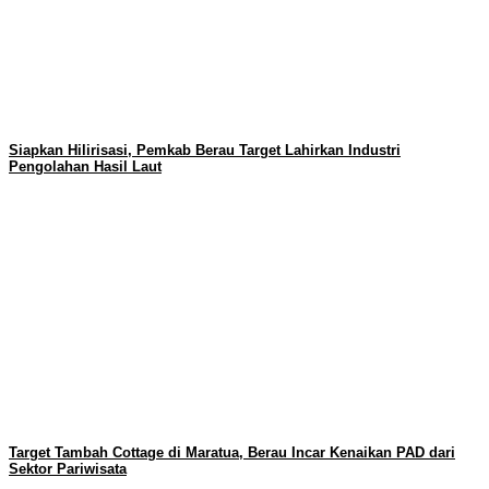
Siapkan Hilirisasi, Pemkab Berau Target Lahirkan Industri
Pengolahan Hasil Laut
Target Tambah Cottage di Maratua, Berau Incar Kenaikan PAD dari
Sektor Pariwisata