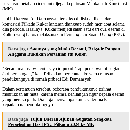
pasangan petahana tersebut dijegal keputusan Mahkamah Konstitusi
(MK).
Hal ini karena Edi Damansyah terpaksa didiskualifikasi dari
kontestasi Pilkada Kukar lantaran dianggap sudah menjabat selama
dua periode. Hasilnya, Kukar menjadi salah satu dari dua daerah di
Kaltim yang harus melaksanakan Pemungutan Suara Ulang (PSU).
Baca juga
Saatnya yang Muda Bertani, Brigade Pangan
Anggana Buktikan Pertanian Itu Keren
“Secara manusiawi tentu saya terpukul. Tapi peristiwa ini bagian
dari perjuangan,” kata Edi dalam pertemuan bersama ratusan
pendukungnya di rumah pribadi Edi Damansyah.
Dalam pertemuan tersebut, beberapa pendukungnya terlihat
menitikkan air mata, karena merasa kehilangan figur kepala daerah
yang mereka pilih. Dia juga menyampaikan rasa terima kasih
kepada para pendukungnya.
Baca juga
Tujuh Daerah Ajukan Gugatan Sengketa
Perselisihan Hasil PSU Pilkada 2024 ke MK