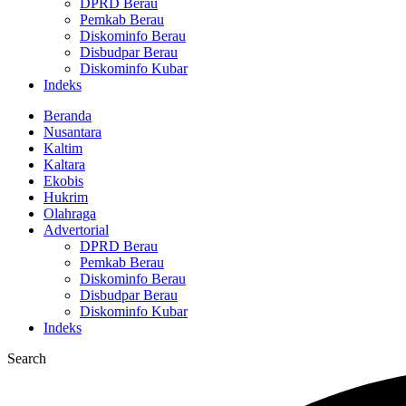
DPRD Berau
Pemkab Berau
Diskominfo Berau
Disbudpar Berau
Diskominfo Kubar
Indeks
Beranda
Nusantara
Kaltim
Kaltara
Ekobis
Hukrim
Olahraga
Advertorial
DPRD Berau
Pemkab Berau
Diskominfo Berau
Disbudpar Berau
Diskominfo Kubar
Indeks
Search