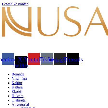
Lewati ke konten
acebook
X-
Youtube
Tiktok
Instagram
Threads
twitter
Beranda
Nusantara
Kaltim
Kaltara
Ekobis
Hukrim
Olahraga
Advertorial