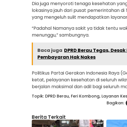
Dia juga menyoroti tenaga kesehatan ya
lokasinya jauh dari pusat pemerintahan d
yang mengeluh sulit mendapatkan layanan j
“Padahal Namanya sakit ya tidak tentu wakt
menunggu,” sambungnya.
Baca juga
DPRD Berau Tegas, Desak
Pembayaran Hak Nakes
Politikus Partai Gerakan Indonesia Raya 
ketat, pelayanan kesehatan di seluruh wil
berjalan maksimal dan adil bagi seluruh m
Topik:
DPRD Berau
,
Feri Kombong
,
Layanan Ke
Bagikan:
Berita Terkait