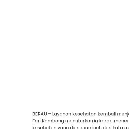
BERAU – Layanan kesehatan kembali menja
Feri Kombong menuturkan ia kerap meneri
kesehatan yang dianggap jauh dari kata 