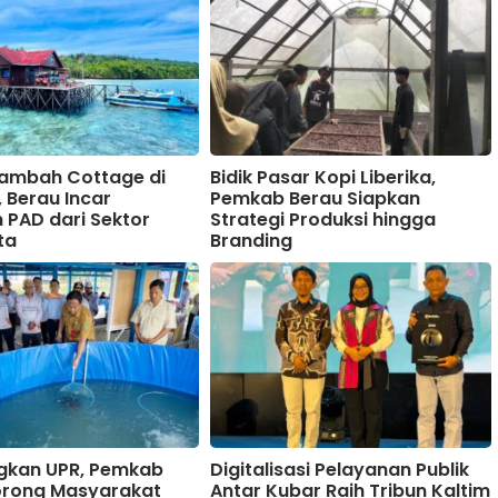
Tambah Cottage di
Bidik Pasar Kopi Liberika,
 Berau Incar
Pemkab Berau Siapkan
 PAD dari Sektor
Strategi Produksi hingga
ta
Branding
kan UPR, Pemkab
Digitalisasi Pelayanan Publik
orong Masyarakat
Antar Kubar Raih Tribun Kaltim