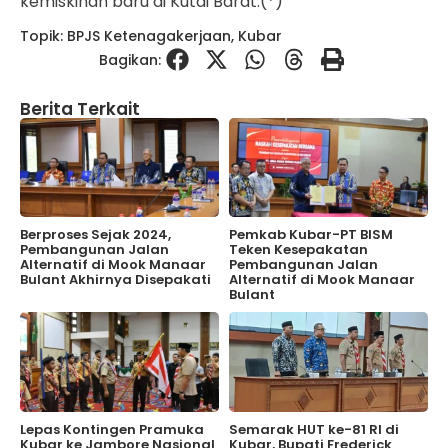
kemiskinan baru di Kutai Barat.(*)
Topik:
BPJS Ketenagakerjaan
,
Kubar
Bagikan:
Berita Terkait
Berproses Sejak 2024,
Pemkab Kubar-PT BISM
Pembangunan Jalan
Teken Kesepakatan
Alternatif di Mook Manaar
Pembangunan Jalan
Bulant Akhirnya Disepakati
Alternatif di Mook Manaar
Bulant
Lepas Kontingen Pramuka
Semarak HUT ke-81 RI di
Kubar ke Jambore Nasional
Kubar, Bupati Frederick